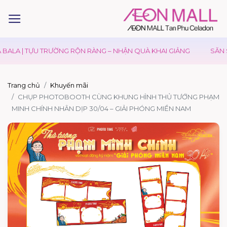
BALA | TỰU TRƯỜNG RỘN RÀNG – NHẬN QUÀ KHAI GIẢNG
SĂN S
Trang chủ
Khuyến mãi
CHỤP PHOTOBOOTH CÙNG KHUNG HÌNH THỦ TƯỚNG PHẠM
MINH CHÍNH NHÂN DỊP 30/04 – GIẢI PHÓNG MIỀN NAM