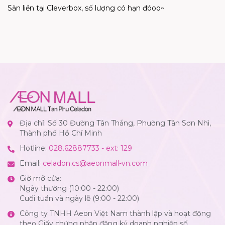
S
ă
n li
ề
n t
ạ
i Cleverbox, s
ố
l
ượ
ng có h
ạ
n
đ
óoo~
Địa chỉ: Số 30 Đường Tân Thắng, Phường Tân Sơn Nhì,
Thành phố Hồ Chí Minh
Hotline:
028.62887733 - ext: 129
Email:
celadon.cs@aeonmall-vn.com
Giờ mở cửa:
Ngày thường (10:00 - 22:00)
Cuối tuần và ngày lễ (9:00 - 22:00)
Công ty TNHH Aeon Việt Nam thành lập và hoạt động
theo Giấy chứng nhận đăng ký doanh nghiệp số