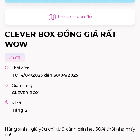
Tìm trên bản đồ
CLEVER BOX ĐỒNG GIÁ RẤT
WOW
Ưu đãi
Thời gian
Từ 14/04/2025 đến 30/04/2025
Gian hàng
CLEVER BOX
Vị trí
Tầng 2
Hàng xinh - giá yêu ch
ỉ
t
ừ
9 cành
đế
n h
ế
t 30/4 thôi nha m
ấ
y
bà!