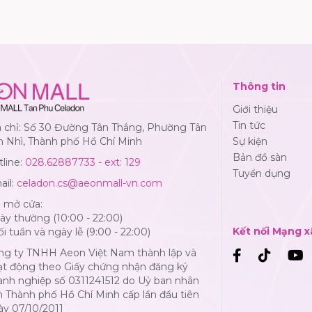
Thông tin
Giới thiệu
Tin tức
a chỉ: Số 30 Đường Tân Thắng, Phường Tân
n Nhì, Thành phố Hồ Chí Minh
Sự kiện
Bản đồ sàn
line:
028.62887733 - ext: 129
Tuyển dụng
ail:
celadon.cs@aeonmall-vn.com
ờ mở cửa:
y thường (10:00 - 22:00)
Kết nối Mạng x
i tuần và ngày lễ (9:00 - 22:00)
ng ty TNHH Aeon Việt Nam thành lập và
ạt động theo Giấy chứng nhận đăng ký
anh nghiệp số 0311241512 do Uỷ ban nhân
 Thành phố Hồ Chí Minh cấp lần đầu tiên
ày 07/10/2011