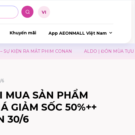
Khuyến mãi
App AEONMALL Việt Nam
Ự KIỆN RA MẮT PHIM CONAN
ALDO | ĐÓN MÙA TỰU TR
/6
ỐI MUA SẢN PHẨM
IÁ GIẢM SỐC 50%++
N 30/6