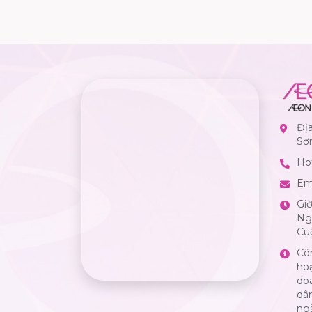
Đị
Sơ
Hot
Em
Gi
Ngà
Cuố
Cô
ho
do
dân
ng