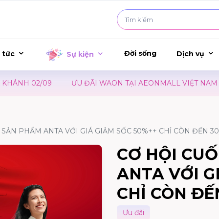
Đời sống
 tức
Dịch vụ
Sự kiện
ÁNH 02/09
ƯU ĐÃI WAON TẠI AEONMALL VIỆT NAM – S
 SẢN PHẨM ANTA VỚI GIÁ GIẢM SỐC 50%++ CHỈ CÒN ĐẾN 30
CƠ HỘI CU
ANTA VỚI G
CHỈ CÒN ĐẾ
Ưu đãi