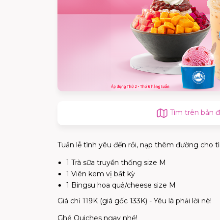
Tìm trên bản 
Tuần lễ tình yêu đến rồi, nạp thêm đường cho 
1 Trà sữa truyền thống size M
1 Viên kem vị bất kỳ
1 Bingsu hoa quả/cheese size M
Giá chỉ 119K (giá gốc 133K) - Yêu là phải lời nè!
Ghé Quiches ngay nhé!