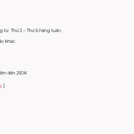
ng từ Thứ 2 – Thứ 6 hàng tuần.
ác khác.
 lên đến 250K
Ay
]