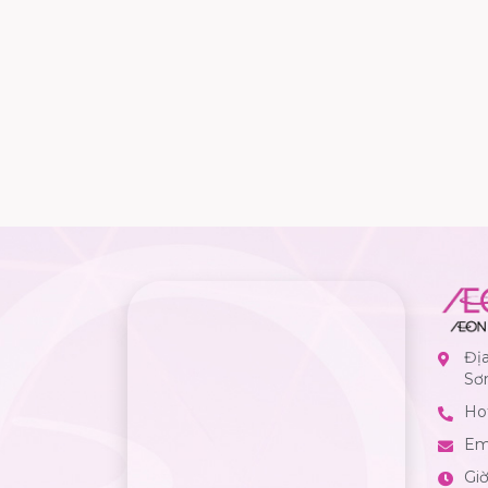
Đị
Sơ
Hot
Em
Gi