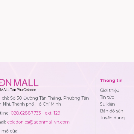
Thông tin
Giới thiệu
Tin tức
a chỉ: Số 30 Đường Tân Thắng, Phường Tân
n Nhì, Thành phố Hồ Chí Minh
Sự kiện
Bản đồ sàn
line:
028.62887733 - ext: 129
Tuyển dụng
ail:
celadon.cs@aeonmall-vn.com
ờ mở cửa: