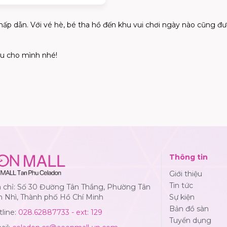
hấp dẫn. Với vé hè, bé tha hồ đến khu vui chơi ngày nào cũng đượ
ữu cho mình nhé!
Thông tin
Giới thiệu
Tin tức
a chỉ: Số 30 Đường Tân Thắng, Phường Tân
n Nhì, Thành phố Hồ Chí Minh
Sự kiện
Bản đồ sàn
line:
028.62887733 - ext: 129
Tuyển dụng