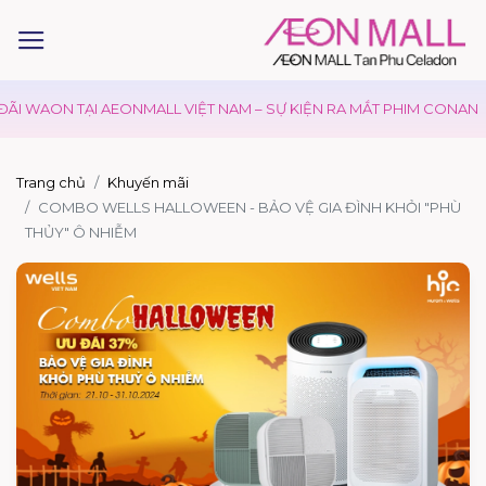
I WAON TẠI AEONMALL VIỆT NAM – SỰ KIỆN RA MẮT PHIM CONAN
Trang chủ
Khuyến mãi
COMBO WELLS HALLOWEEN - BẢO VỆ GIA ĐÌNH KHỎI "PHÙ
THỦY" Ô NHIỄM