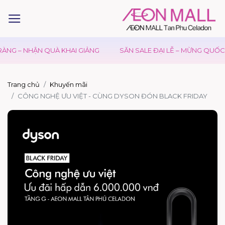
ÀNG – NHẬN QUÀ KHAI GIẢNG
SĂN SALE ĐẠI LỄ – MỪNG QUỐC 
Trang chủ
Khuyến mãi
CÔNG NGHỆ ƯU VIỆT - CÙNG DYSON ĐÓN BLACK FRIDAY