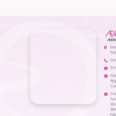
Đị
Sơ
Hot
Em
Gi
Ngà
Cuố
Cô
ho
do
dân
ng