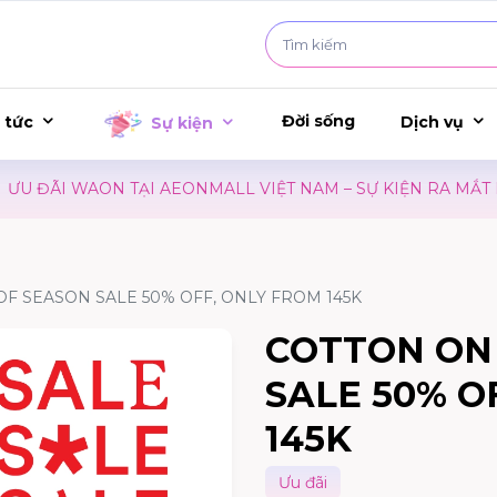
Đời sống
 tức
Dịch vụ
Sự kiện
 ĐÃI WAON TẠI AEONMALL VIỆT NAM – SỰ KIỆN RA MẮT PH
F SEASON SALE 50% OFF, ONLY FROM 145K
COTTON ON
SALE 50% O
145K
Ưu đãi