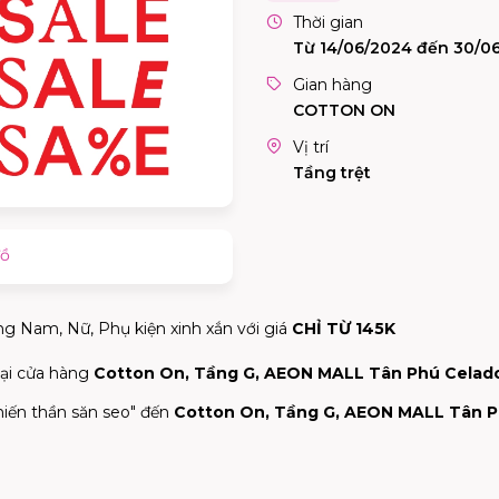
Thời gian
Từ 14/06/2024 đến 30/0
Gian hàng
COTTON ON
Vị trí
Tầng trệt
đồ
ng Nam, Nữ, Phụ kiện xinh xắn với giá
CHỈ TỪ 145K
tại cửa hàng
Cotton On, Tầng G, AEON MALL Tân Phú Celad
chiến thần săn seo" đến
Cotton On, Tầng G, AEON MALL Tân 