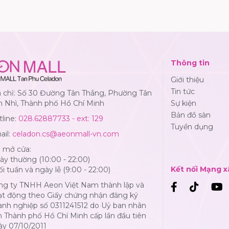
Thông tin
Giới thiệu
Tin tức
a chỉ: Số 30 Đường Tân Thắng, Phường Tân
n Nhì, Thành phố Hồ Chí Minh
Sự kiện
Bản đồ sàn
line:
028.62887733 - ext: 129
Tuyển dụng
ail:
celadon.cs@aeonmall-vn.com
ờ mở cửa:
y thường (10:00 - 22:00)
Kết nối Mạng x
i tuần và ngày lễ (9:00 - 22:00)
ng ty TNHH Aeon Việt Nam thành lập và
ạt động theo Giấy chứng nhận đăng ký
anh nghiệp số 0311241512 do Uỷ ban nhân
 Thành phố Hồ Chí Minh cấp lần đầu tiên
ày 07/10/2011