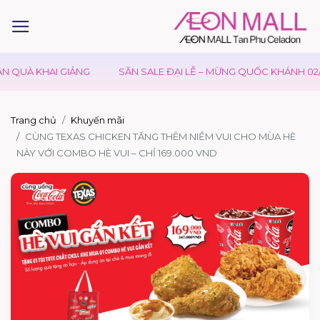
 QUÀ KHAI GIẢNG
SĂN SALE ĐẠI LỄ – MỪNG QUỐC KHÁNH 02/0
Trang chủ
Khuyến mãi
CÙNG TEXAS CHICKEN TĂNG THÊM NIỀM VUI CHO MÙA HÈ
NÀY VỚI COMBO HÈ VUI – CHỈ 169.000 VND