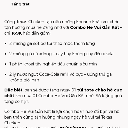
Tầng trệt
Cùng Texas Chicken tạo nên những khoảnh khắc vui chơi
tận hưởng mùa hè đáng nhớ với
Combo Hè Vui Gắn Kết
–
chỉ
169K
hấp dẫn gồm:
2 miếng gà sốt bơ tỏi thảo mộc thơm lừng
2 miếng gà có xương – cay hay không cay đều okela
1 phần khoai tây nghiền tiêu chuẩn siêu mịn
2 ly nước ngọt Coca-Cola refill vô cực – uống thả ga
không giới hạn
Đặc biệt
, bạn sẽ được tặng ngay 01
túi tote chào hè cực
chất
khi mua 01 Combo Hè Vui Gắn Kết nhé. Số lượng quà
tặng có hạn.
Combo Hè Vui Gắn Kết là lựa chọn hoàn hảo để bạn và hội
bạn thân cùng tận hưởng những ngày hè vui tại Texas
Chicken.