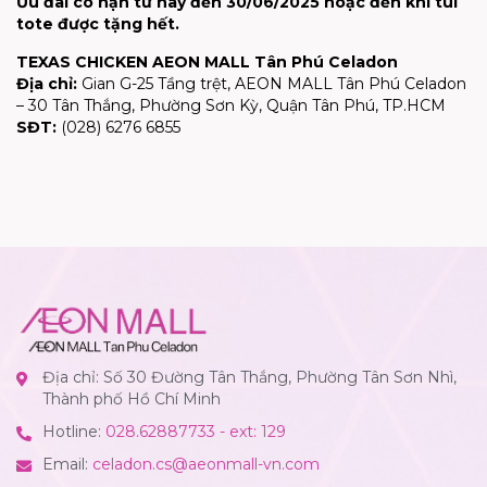
Ưu đãi có hạn từ nay đến 30/06/2025 hoặc đến khi túi
tote được tặng hết.
TEXAS CHICKEN AEON MALL Tân Phú Celadon
Địa chỉ:
Gian G-25 Tầng trệt, AEON MALL Tân Phú Celadon
– 30 Tân Thắng, Phường Sơn Kỳ, Quận Tân Phú, TP.HCM
SĐT:
(028) 6276 6855
Địa chỉ: Số 30 Đường Tân Thắng, Phường Tân Sơn Nhì,
Thành phố Hồ Chí Minh
Hotline:
028.62887733 - ext: 129
Email:
celadon.cs@aeonmall-vn.com