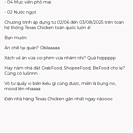
- 04 Mực viên phô mai
- 02 Nước ngọt
Chương trình áp dụng từ 02/06 đến 03/08/2025 trên toàn
hệ thống Texas Chicken toàn quốc luôn á!
Bạn muốn:
Ăn chill tại quán? Okilaaaaa
Xách về ăn vừa coi phim vừa nhâm nhi? Quá hợppppp
Hay nằm nhà đặt GrabFood, ShopeeFood, BeFood cho lẹ?
Cũng có luônnn
Vô tư quẩy vị biển kiểu gì cũng được, miễn là bụng no,
mood lên nhaaaa
Đến nhà hàng Texas Chicken gần nhất ngay nàoooo