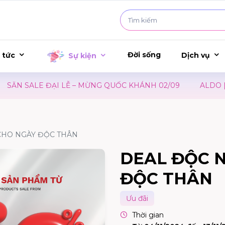
Đời sống
 tức
Dịch vụ
Sự kiện
ĂN SALE ĐẠI LỄ – MỪNG QUỐC KHÁNH 02/09
ALDO | Đ
CHO NGÀY ĐỘC THÂN
DEAL ĐỘC 
ĐỘC THÂN
Ưu đãi
Thời gian