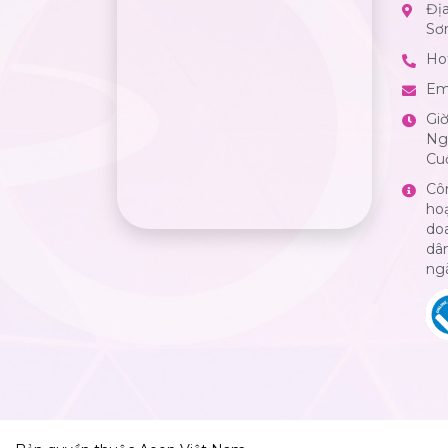
Đị
Sơ
Hot
Em
Gi
Ngà
Cuố
Cô
ho
do
dân
ng