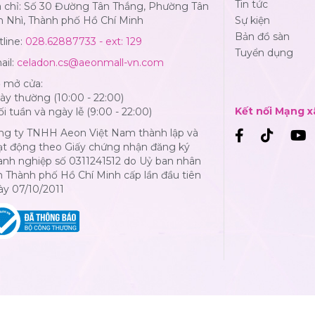
Tin tức
a chỉ: Số 30 Đường Tân Thắng, Phường Tân
n Nhì, Thành phố Hồ Chí Minh
Sự kiện
Bản đồ sàn
line:
028.62887733 - ext: 129
Tuyển dụng
ail:
celadon.cs@aeonmall-vn.com
ờ mở cửa:
y thường (10:00 - 22:00)
Kết nối Mạng x
i tuần và ngày lễ (9:00 - 22:00)
ng ty TNHH Aeon Việt Nam thành lập và
ạt động theo Giấy chứng nhận đăng ký
anh nghiệp số 0311241512 do Uỷ ban nhân
 Thành phố Hồ Chí Minh cấp lần đầu tiên
ày 07/10/2011