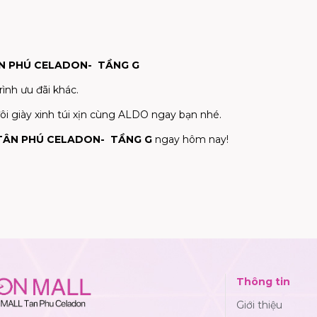
N PHÚ CELADON- TẦNG G
ình ưu đãi khác.
đôi giày xinh túi xịn cùng ALDO ngay bạn nhé.
TÂN PHÚ CELADON- TẦNG G
ngay hôm nay!
Thông tin
Giới thiệu