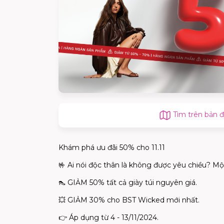
Tìm trên bản 
Khám phá ưu đãi 50% cho 11.11
🤟
Ai nói độc thân là không được yêu chiều? M
👠
GIẢM 50% tất cả giày túi nguyên giá.
💥
GIẢM 30% cho BST Wicked mới nhất.
👉
Áp dụng từ 4 - 13/11/2024.