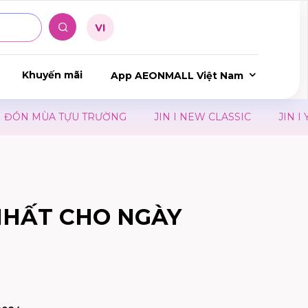
Khuyến mãi
App AEONMALL Việt Nam
ÓN MÙA TỰU TRƯỜNG
JIN I NEW CLASSIC
JIN I YO
NHẤT CHO NGÀY