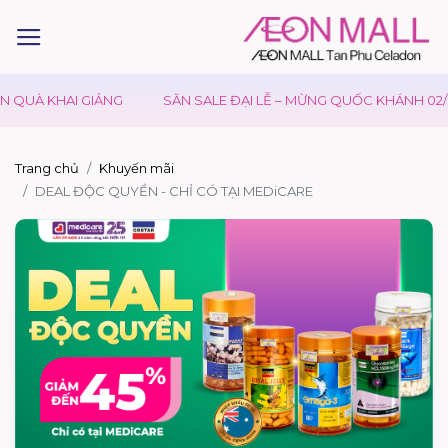
 QUÀ KHAI GIẢNG
SĂN SALE ĐẠI LỄ – MỪNG QUỐC KHÁNH 02/0
Trang chủ
Khuyến mãi
DEAL ĐỘC QUYỀN - CHỈ CÓ TẠI MEDiCARE