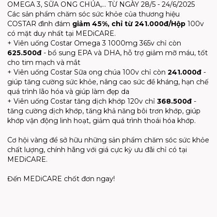
OMEGA 3, SỮA ONG CHÚA,... TỪ NGÀY 28/5 - 24/6/2025
Các sản phẩm chăm sóc sức khỏe của thương hiệu
COSTAR đình đám
giảm 45%, chỉ từ 241.000đ/Hộp
100v
có mặt duy nhất tại MEDiCARE.
+ Viên uống Costar Omega 3 1000mg 365v chỉ còn
625.500đ
- bổ sung EPA và DHA, hỗ trợ giảm mỡ máu, tốt
cho tim mạch và mắt
+ Viên uống Costar Sữa ong chúa 100v chỉ còn
241.000đ
-
giúp tăng cường sức khỏe, nâng cao sức đề kháng, hạn chế
quá trình lão hóa và giúp làm đẹp da
+ Viên uống Costar tăng dịch khớp 120v chỉ
368.500đ
-
tăng cường dịch khớp, tăng khả năng bôi trơn khớp, giúp
khớp vận động linh hoạt, giảm quá trình thoái hóa khớp.
Cơ hội vàng để sở hữu những sản phẩm chăm sóc sức khỏe
chất lượng, chính hãng với giá cực kỳ ưu đãi chỉ có tại
MEDiCARE.
Đến MEDiCARE chốt đơn ngay!