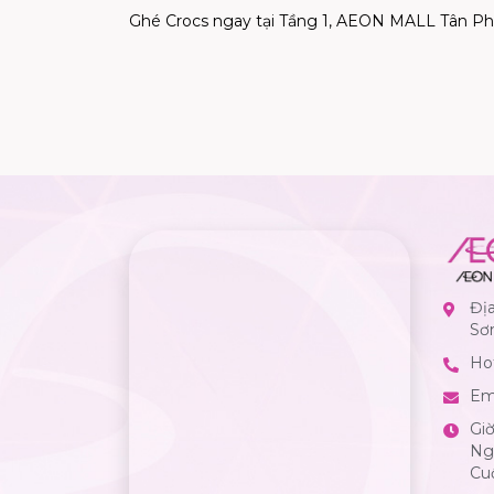
Ghé Crocs ngay tại Tầng 1, AEON MALL Tân Phú
Đị
Sơ
Hot
Em
Gi
Ngà
Cuố