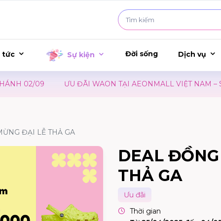
Đời sống
 tức
Dịch vụ
Sự kiện
H 02/09
ƯU ĐÃI WAON TẠI AEONMALL VIỆT NAM – SỰ 
MỪNG ĐẠI LỄ THẢ GA
DEAL ĐỒNG 
THẢ GA
Ưu đãi
Thời gian