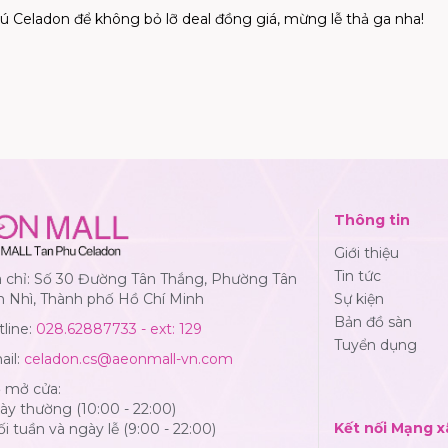
 Celadon để không bỏ lỡ deal đồng giá, mừng lễ thả ga nha!
Thông tin
Giới thiệu
Tin tức
a chỉ: Số 30 Đường Tân Thắng, Phường Tân
n Nhì, Thành phố Hồ Chí Minh
Sự kiện
Bản đồ sàn
line:
028.62887733 - ext: 129
Tuyển dụng
ail:
celadon.cs@aeonmall-vn.com
ờ mở cửa:
y thường (10:00 - 22:00)
Kết nối Mạng x
i tuần và ngày lễ (9:00 - 22:00)