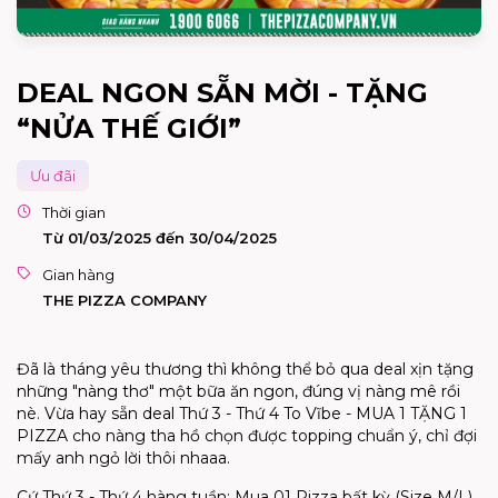
DEAL NGON SẴN MỜI - TẶNG
“NỬA THẾ GIỚI”
Ưu đãi
Thời gian
Từ 01/03/2025 đến 30/04/2025
Gian hàng
THE PIZZA COMPANY
Đã là tháng yêu thương thì không thể bỏ qua deal xịn tặng
những "nàng thơ" một bữa ăn ngon, đúng vị nàng mê rồi
nè. Vừa hay sẵn deal Thứ 3 - Thứ 4 To Vĩbe - MUA 1 TẶNG 1
PIZZA cho nàng tha hồ chọn được topping chuẩn ý, chỉ đợi
mấy anh ngỏ lời thôi nhaaa.
Cứ Thứ 3 - Thứ 4 hàng tuần: Mua 01 Pizza bất kỳ (Size M/L)