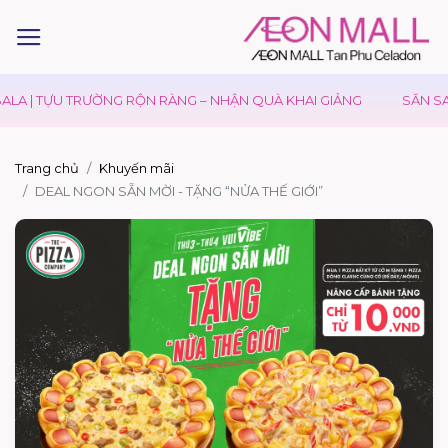
LA | TỰU TRƯỜNG RỘN RÀNG – NHẬN QUÀ KHAI GIẢNG
SĂN SAL
Trang chủ
Khuyến mãi
DEAL NGON SẴN MỜI - TẶNG “NỬA THẾ GIỚI”