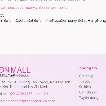
ps://thepizzacompany.vn/pizza-tom-bo-toi
066
BoToi #GaGionXotBoToi #ThePizzaCompany #GiaoHangNong 
Thông tin
Giới thiệu
Tin tức
a chỉ: Số 30 Đường Tân Thắng, Phường Tân
n Nhì, Thành phố Hồ Chí Minh
Sự kiện
Bản đồ sàn
line:
028.62887733 - ext: 129
Tuyển dụng
ail:
celadon.cs@aeonmall-vn.com