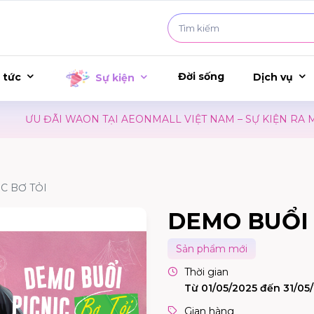
Đời sống
 tức
Dịch vụ
Sự kiện
ƯU ĐÃI WAON TẠI AEONMALL VIỆT NAM – SỰ KIỆN RA MẮT
C BƠ TỎI
DEMO BUỔI 
Sản phẩm mới
Thời gian
Từ 01/05/2025 đến 31/05
Gian hàng