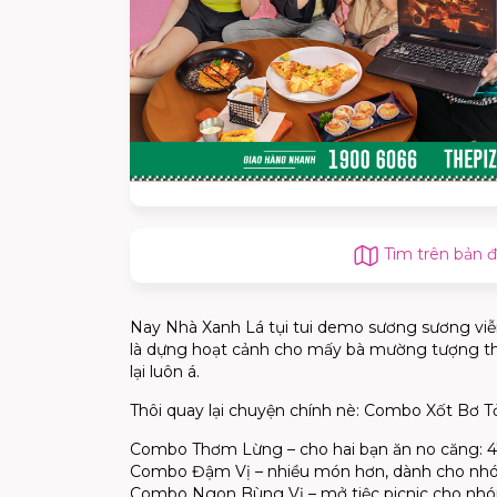
Tìm trên bản 
Nay Nhà Xanh Lá tụi tui demo sương sương viễn 
là dựng hoạt cảnh cho mấy bà mường tượng thô
lại luôn á.
Thôi quay lại chuyện chính nè: Combo Xốt Bơ T
Combo Thơm Lừng – cho hai bạn ăn no căng: 4
Combo Đậm Vị – nhiều món hơn, dành cho nhóm
Combo Ngon Bùng Vị – mở tiệc picnic cho nhóm