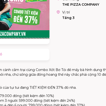
THE PIZZA COMPANY
Vị trí
Tầng 3
đồ
cảnh cắm trại cùng Combo Xốt Bơ Tỏi để mấy bà hình dung thử co
i nha, chứ sống giữa đồng hoang thế này chắc phải cộng 10 điể
ỏi của tụi tui đang TIẾT KIỆM ĐẾN 37% đó nha.
79.000 đồng (tiết kiệm đến 10%)
 3 người: 599.000 đồng (tiết kiệm đến 24%)
 4 đến 6 người: 799.000 đồng (tiết kiệm đến 37%)