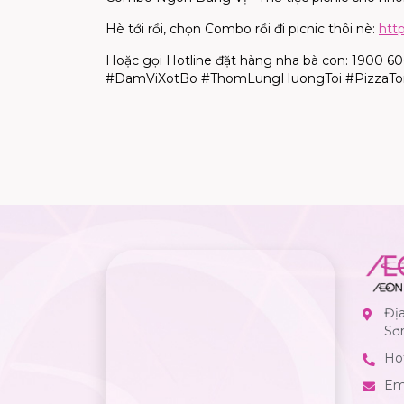
Hè tới rồi, chọn Combo rồi đi picnic thôi nè:
htt
Hoặc gọi Hotline đặt hàng nha bà con: 1900 6
#DamViXotBo #ThomLungHuongToi #PizzaTom
Đị
Sơ
Hot
Em