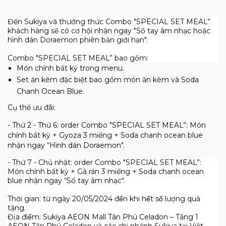
Đến Sukiya và thưởng thức Combo "SPECIAL SET MEAL”
khách hàng sẽ có cơ hội nhận ngay "Sổ tay âm nhạc hoặc
hình dán Doraemon phiên bản giới hạn".
Combo "SPECIAL SET MEAL” bao gồm:
Món chính bất kỳ trong menu.
Set ăn kèm đặc biệt bao gồm món ăn kèm và Soda
Chanh Ocean Blue.
Cụ thể ưu đãi:
- Thứ 2 - Thứ 6: order Combo "SPECIAL SET MEAL”: Món
chính bất kỳ + Gyoza 3 miếng + Soda chanh ocean blue
nhận ngay “Hình dán Doraemon".
- Thứ 7 - Chủ nhật: order Combo "SPECIAL SET MEAL”:
Món chính bất kỳ + Gà rán 3 miếng + Soda chanh ocean
blue nhận ngay “Sổ tay âm nhạc".
Thời gian: từ ngày 20/05/2024 đến khi hết số lượng quà
tặng.
Địa điểm: Sukiya AEON Mall Tân Phú Celadon – Tầng 1
AEON Tân Phú Celadon và các chi nhánh Sukiya tại Việt