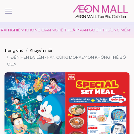
RẢI NGHIỆM KHÔNG GIAN NGHỆ THUẬT "VAN GOGH THƯƠNG MẾN"
Trang chủ
Khuyến mãi
ĐẾN HẸN LẠI LÊN - FAN CỨNG DORAEMON KHÔNG THỂ BỎ
QUA