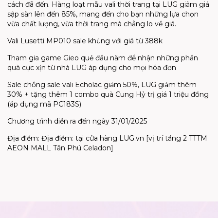
cách đã đến. Hàng loạt mẫu vali thời trang tại LUG giảm giá
sập sàn lên đến 85%, mang đến cho bạn những lựa chọn
vừa chất lượng, vừa thời trang mà chẳng lo về giá.
Vali Lusetti MP010 sale khủng với giá từ 388k
Tham gia game Gieo quẻ đầu năm để nhận những phần
quà cực xịn từ nhà LUG áp dụng cho mọi hóa đơn
Sale chồng sale vali Echolac giảm 50%, LUG giảm thêm
30% + tặng thêm 1 combo quà Cung Hỷ trị giá 1 triệu đồng
(áp dụng mã PC183S)
Chương trình diễn ra đến ngày 31/01/2025
Địa điểm: Địa điểm: tại cửa hàng LUG.vn [vị trí tầng 2 TTTM
AEON MALL Tân Phú Celadon]