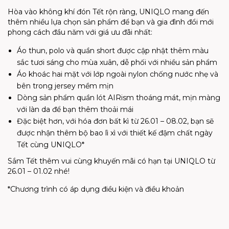
Hòa vào không khí đón Tết rộn ràng, UNIQLO mang đến
thêm nhiều lựa chọn sản phẩm để bạn và gia đình đổi mới
phong cách đầu năm với giá ưu đãi nhất:
Áo thun, polo và quần short được cập nhật thêm màu
sắc tươi sáng cho mùa xuân, dễ phối với nhiều sản phẩm
Áo khoác hai mặt với lớp ngoài nylon chống nước nhẹ và
bên trong jersey mềm mịn
Dòng sản phẩm quần lót AIRism thoáng mát, mịn màng
với làn da để bạn thêm thoải mái
Đặc biệt hơn, với hóa đơn bất kì từ 26.01 – 08.02, bạn sẽ
được nhận thêm bộ bao lì xì với thiết kế đậm chất ngày
Tết cùng UNIQLO*
Sắm Tết thêm vui cùng khuyến mãi có hạn tại UNIQLO từ
26.01 – 01.02 nhé!
*Chương trình có áp dụng điều kiện và điều khoản