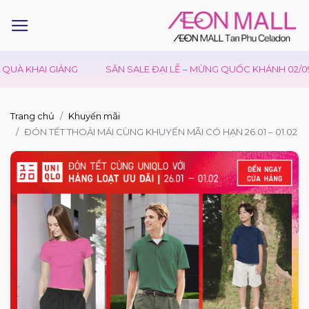
UÀ KHAI GIẢNG
SĂN SALE ĐẠI LỄ – MỪNG QUỐC KHÁNH 02/09
Trang chủ
Khuyến mãi
ĐÓN TẾT THOẢI MÁI CÙNG KHUYẾN MÃI CÓ HẠN 26.01 – 01.02