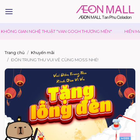
 KHÔNG GIAN NGHỆ THUẬT "VAN GOGH THƯƠNG MẾN"
HIẾN MÁU 
Trang chủ
Khuyến mãi
ĐÓN TRUNG THU VUI VẺ CÙNG MOSS NHÉ!