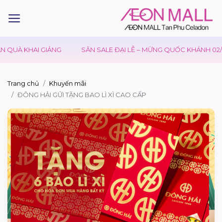
 QUÀ KHAI GIẢNG
SĂN SALE ĐẠI LỄ – MỪNG QUỐC KHÁNH 02/0
Trang chủ
Khuyến mãi
ĐÔNG HẢI GỬI TẶNG BAO LÌ XÌ CAO CẤP