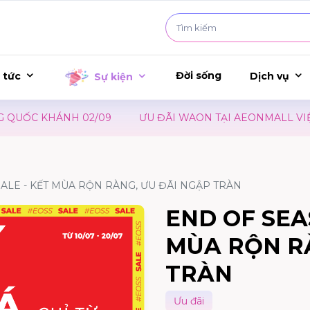
Đời sống
 tức
Dịch vụ
Sự kiện
UỐC KHÁNH 02/09
ƯU ĐÃI WAON TẠI AEONMALL VIỆT N
ALE - KẾT MÙA RỘN RÀNG, ƯU ĐÃI NGẬP TRÀN
END OF SEA
MÙA RỘN RÀ
TRÀN
Ưu đãi