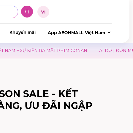
Khuyến mãi
App AEONMALL Việt Nam
AM – SỰ KIỆN RA MẮT PHIM CONAN
ALDO | ĐÓN MÙA 
SON SALE - KẾT
NG, ƯU ĐÃI NGẬP