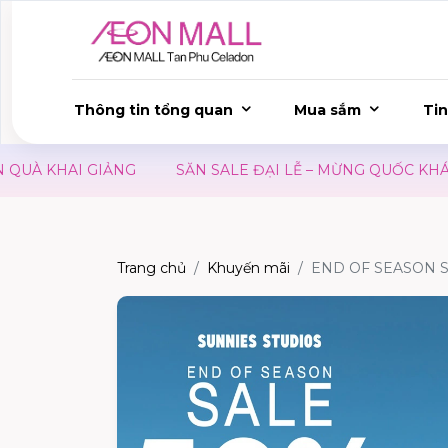
Thông tin tổng quan
Mua sắm
Tin
À KHAI GIẢNG
SĂN SALE ĐẠI LỄ – MỪNG QUỐC KHÁNH 
Trang chủ
Khuyến mãi
END OF SEASON S