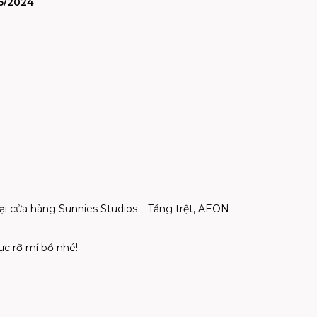
6/2024
ại cửa hàng Sunnies Studios – Tầng trệt, AEON
ực rỡ mí bồ nhé!