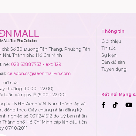
Thông tin
Giới thiệu
Tin tức
a chỉ: Số 30 Đường Tân Thắng, Phường Tân
n Nhì, Thành phố Hồ Chí Minh
Sự kiện
Bản đồ sàn
line:
028.62887733 - ext: 129
Tuyển dụng
ail:
celadon.cs@aeonmall-vn.com
ờ mở cửa:
y thường (10:00 - 22:00)
Kết nối Mạng x
i tuần và ngày lễ (9:00 - 22:00)
ng ty TNHH Aeon Việt Nam thành lập và
ạt động theo Giấy chứng nhận đăng ký
anh nghiệp số 0311241512 do Uỷ ban nhân
 Thành phố Hồ Chí Minh cấp lần đầu tiên
ày 07/10/2011