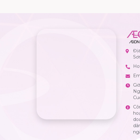
Đị
Sơ
Hot
Em
Gi
Ngà
Cuố
Cô
ho
do
dân
ng