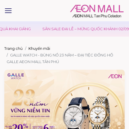
À KHAI GIẢNG
SĂN SALE ĐẠI LỄ – MỪNG QUỐC KHÁNH 02/09
Trang chủ
Khuyến mãi
GALLE WATCH - BÙNG NỔ 23 NĂM – ĐẠI TIỆC ĐỒNG HỒ
GALLE AEON MALL TÂN PHÚ