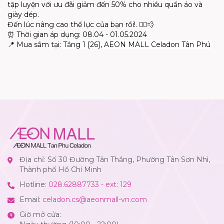
tập luyện với ưu đãi giảm đến 50% cho nhiều quần áo và
giày dép.
Đến lúc nâng cao thể lực của bạn rồi!.
🏃‍♂️💨
⏰
Thời gian áp dụng: 08.04 - 01.05.2024
📍
Mua sắm tại:
Tầng 1 [26], AEON MALL Celadon Tân Phú
Địa chỉ: Số 30 Đường Tân Thắng, Phường Tân Sơn Nhì,
Thành phố Hồ Chí Minh
Hotline:
028.62887733 - ext: 129
Email:
celadon.cs@aeonmall-vn.com
Giờ mở cửa: