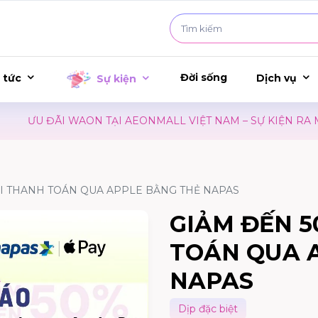
Đời sống
 tức
Dịch vụ
Sự kiện
ƯU ĐÃI WAON TẠI AEONMALL VIỆT NAM – SỰ KIỆN RA MẮ
I THANH TOÁN QUA APPLE BẰNG THẺ NAPAS
GIẢM ĐẾN 5
TOÁN QUA 
NAPAS
Dịp đặc biệt