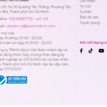
Giới thiệu
Tin tức
a chỉ: Số 30 Đường Tân Thắng, Phường Tân
n Nhì, Thành phố Hồ Chí Minh
Sự kiện
Bản đồ sàn
line:
028.62887733 - ext: 129
Tuyển dụng
ail:
celadon.cs@aeonmall-vn.com
ờ mở cửa:
y thường (10:00 - 22:00)
Kết nối Mạng x
i tuần và ngày lễ (9:00 - 22:00)
ng ty TNHH Aeon Việt Nam thành lập và
ạt động theo Giấy chứng nhận đăng ký
anh nghiệp số 0311241512 do Uỷ ban nhân
 Thành phố Hồ Chí Minh cấp lần đầu tiên
ày 07/10/2011