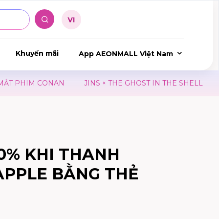
Khuyến mãi
App AEONMALL Việt Nam
T PHIM CONAN
JINS × THE GHOST IN THE SHELL
JI
0% KHI THANH
APPLE BẰNG THẺ