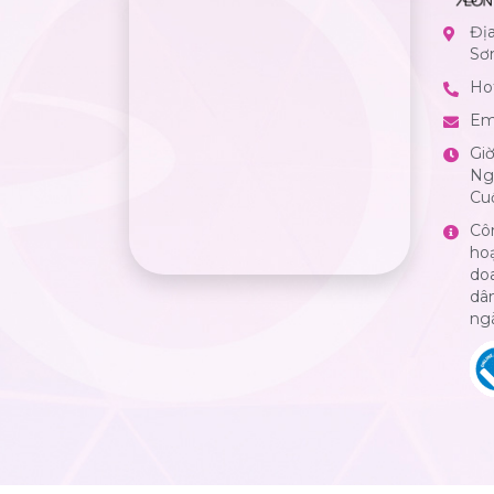
Đị
Sơ
Hot
Em
Gi
Ngà
Cuố
Cô
ho
do
dân
ng