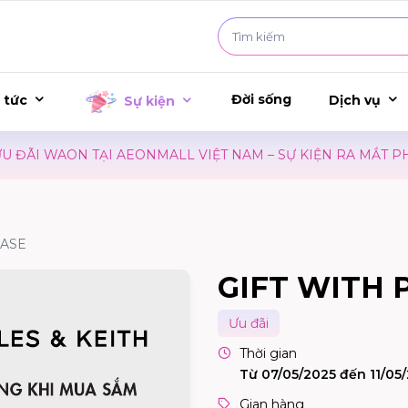
Đời sống
 tức
Dịch vụ
Sự kiện
ÃI WAON TẠI AEONMALL VIỆT NAM – SỰ KIỆN RA MẮT PHI
HASE
GIFT WITH
Ưu đãi
Thời gian
Từ 07/05/2025 đến 11/05
Gian hàng