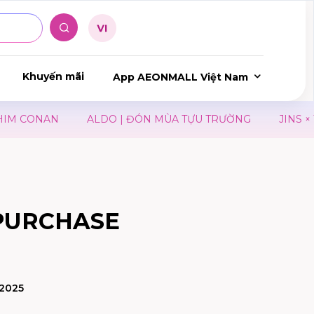
Khuyến mãi
App AEONMALL Việt Nam
M CONAN
ALDO | ĐÓN MÙA TỰU TRƯỜNG
JINS × TH
 PURCHASE
/2025