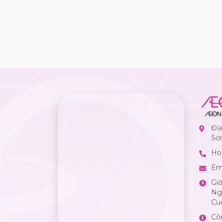
Đị
Sơ
Hot
Em
Gi
Ngà
Cuố
Cô