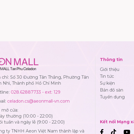
Thông tin
Giới thiệu
Tin tức
a chỉ: Số 30 Đường Tân Thắng, Phường Tân
n Nhì, Thành phố Hồ Chí Minh
Sự kiện
Bản đồ sàn
line:
028.62887733 - ext: 129
Tuyển dụng
ail:
celadon.cs@aeonmall-vn.com
ờ mở cửa:
y thường (10:00 - 22:00)
Kết nối Mạng x
i tuần và ngày lễ (9:00 - 22:00)
ng ty TNHH Aeon Việt Nam thành lập và