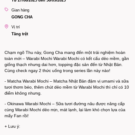
Từ 27/08/2025 đến 30/09/2025
Gian hàng
GONG CHA
Vị trí
Tầng trệt
Chạm ngõ Thu này, Gong Cha mang đến một trải nghiệm hoàn
toàn mới – Warabi Mochi Warabi Mochi có kết cấu dẻo mềm, gần
giống thạch nhưng dai hơn, topping đặc sản đến từ Nhật Bản.
Cùng check ngay 2 thức uống trong series lần này nào!
- Matcha Warabi Mochi – Matcha Nhật Bản đậm vị umami và sữa
tươi thơm béo, thêm chút dẻo mềm từ Warabi Mochi thì chỉ có 10
điểm không nhưng.
- Okinawa Warabi Mochi – Sữa tươi đường nâu được nâng cấp
cùng Warabi Mochi dẻo mịn, mát lạnh, lại làm khó chọn lựa của
mấy Fan rồi!
+ Lưu ý: