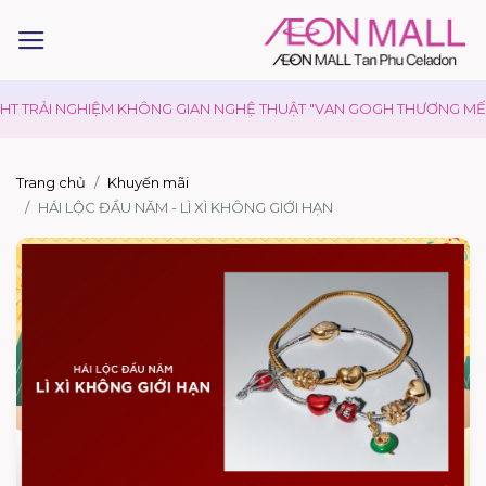
T TRẢI NGHIỆM KHÔNG GIAN NGHỆ THUẬT "VAN GOGH THƯƠNG MẾN"
Trang chủ
Khuyến mãi
HÁI LỘC ĐẦU NĂM - LÌ XÌ KHÔNG GIỚI HẠN