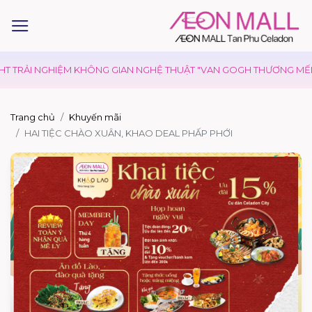
 TRẢI NGHIỆM KHÔNG GIAN NGHỆ THUẬT "VAN GOGH THƯƠNG MẾN"
Trang chủ
Khuyến mãi
HAI TIỆC CHÀO XUÂN, KHAO DEAL PHẤP PHỚI