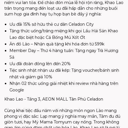
niềm vui lan tỏa. Để chào đón mùa lễ hội rộn ràng, Khao Lao
trân trọng mang đến loạt ưu đãi hấp dẫn cho những buổi
sum họp gia đình hay tụ họp bạn bè đầy ý nghĩa:
Ưu đãi 15% sở hữu thẻ cư dân Celadon City
Tặng thức uống/tráng miệng khi gọi Lẩu Hải Sản Khao
Lao đặc biệt hoặc Cá Bống Mú Xốt Ớt
Ăn đồ Lào – Nhận quà tặng khi hóa đơn từ 599k
Member Day – Thứ 4 hàng tuần: Tặng ngay Trà Hương
Sả
Ưu đãi đoàn đông lên đến 20%
Tiệc sinh nhật nhận ưu đãi kép: Tặng voucher/bánh sinh
nhật và giảm giá 10%
Nhận 02 thức uống giải nhiệt khi review nhà hàng trên
Google
Khao Lao - Tầng 3, AEON MALL Tân Phú Celadon
Cùng khai tiệc đầu năm với những món ngon Lào mang
phong vị đặc sắc: Lạp mang ý nghĩa may mắn, Tằm đu đủ
giòn tươi, hay Mỳ Mama Tomyum cay nồng. Trong không
gian ấm cúng đậm chất văn hóa Lào, Khao Lao sẽ là nơi lý