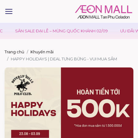
SĂN SALE ĐẠI LỄ – MỪNG QUỐC KHÁNH 02/09
ƯU ĐÃI WA
Trang chủ
Khuyến mãi
HAPPY HOLIDAYS | DEAL TƯNG BỪNG - VUI MUA SẮM