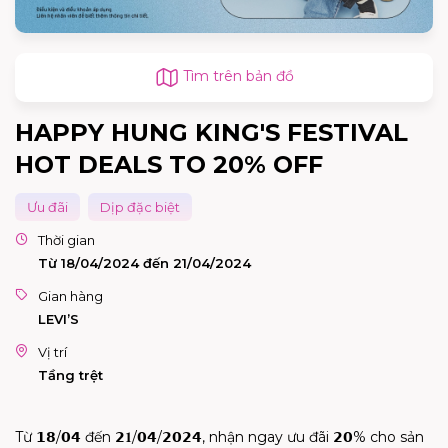
Tìm trên bản đồ
HAPPY HUNG KING'S FESTIVAL
HOT DEALS TO 20% OFF
Ưu đãi
Dịp đặc biệt
Thời gian
Từ 18/04/2024 đến 21/04/2024
Gian hàng
LEVI’S
Vị trí
Tầng trệt
Từ 𝟭𝟴/𝟬𝟰 đến 𝟮𝟏/𝟬𝟰/𝟮𝟬𝟮𝟰, nhận ngay ưu đãi 𝟮𝟬% cho sản