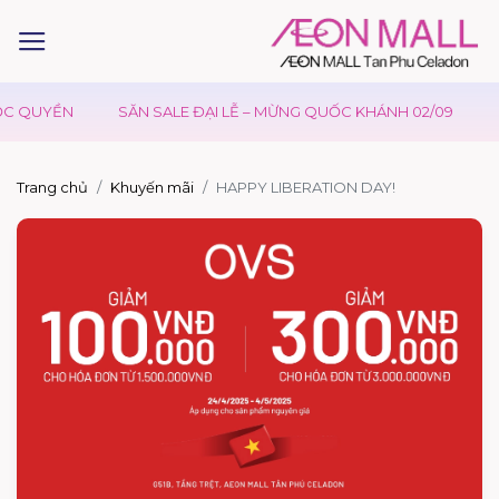
C QUYỀN
SĂN SALE ĐẠI LỄ – MỪNG QUỐC KHÁNH 02/09
Ư
Trang chủ
Khuyến mãi
HAPPY LIBERATION DAY!