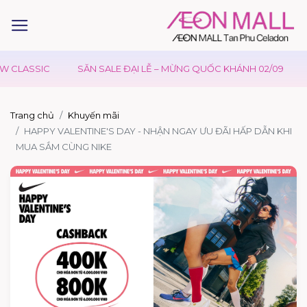
W CLASSIC
SĂN SALE ĐẠI LỄ – MỪNG QUỐC KHÁNH 02/09
Trang chủ
Khuyến mãi
HAPPY VALENTINE'S DAY - NHẬN NGAY ƯU ĐÃI HẤP DẪN KHI
MUA SẮM CÙNG NIKE