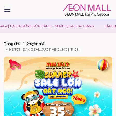
LA | TỰU TRƯỜNG RỘN RÀNG – NHẬN QUÀ KHAI GIẢNG
SĂN SAL
Trang chủ
Khuyến mãi
HÈ TỚI - SĂN DEAL CỰC PHÊ CÙNG MR.DIY