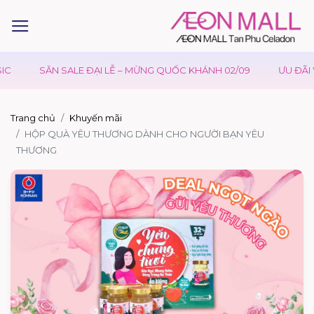
C
SĂN SALE ĐẠI LỄ – MỪNG QUỐC KHÁNH 02/09
ƯU ĐÃI W
Trang chủ
Khuyến mãi
HỘP QUÀ YÊU THƯƠNG DÀNH CHO NGƯỜI BẠN YÊU
THƯƠNG