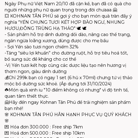
Ngày Phụ nữ Việt Nam 20/10 đã cận kề, bạn đã có quà cho
người những phụ nữ quan trọng trong đời chưaaa 🤗
💥 KOHNAN TÂN PHÚ sẽ gợi ý cho bạn món quà tràn đầy ý
nghĩa “YẾN CHƯNG TƯƠI KẾT HỢP BÀO NGƯ, NHUNG
HƯƠU,ĐÔNG TRÙNG HẠ THẢO" 🕊️ 🕊️
- Sản phẩm hỗ trợ dinh dưỡng dồi dào, nâng cao thể trạng,
ngăn ngừa loãng xương, dùng được cho mẹ bầu
- Sợi Yến sào tươi ngon chiếm 32%
-Tăng “siêu lợi khuẩn” cho đường ruột, hỗ trợ tiêu hoá tốt,
bổ sung sức đề kháng cho cơ thể
-Vị Yến tươi kết hợp cùng các dược liệu tạo nên hương vị
thơm ngon, giàu dinh dưỡng
💰Chỉ 299k bạn có ngay 1 set (6 hũ x 70ml) chưng tứ vị thảo
mộc bổ dưỡng sức khoẻ. (Áp dụng tới 31/10/2024)
☘️Món quà xinh iu "10 điểm không có nhưng" vì độ tinh tế,
quan tâm thiết thực.
🤗Hãy đến ngay Kohnan Tân Phú để trải nghiệm sản phẩm
bạn nhé!
🌸 KOHNAN TÂN PHÚ HÂN HẠNH PHỤC VỤ QUÝ KHÁCH
🌸
💌 Hóa đơn 300.000 : Free ship 7km
💌 Hoá đơn 500.000 : Free ship 10km