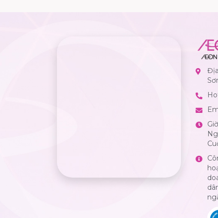
Đị
Sơ
Hot
Em
Gi
Ngà
Cuố
Cô
ho
do
dân
ng