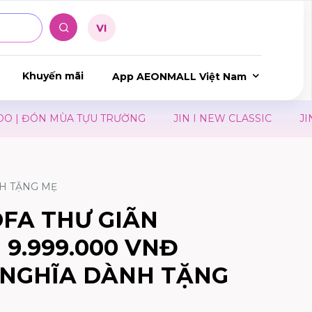
Khuyến mãi
App AEONMALL Việt Nam
| ĐÓN MÙA TỰU TRƯỜNG
JIN I NEW CLASSIC
JIN I
NH TẶNG MẸ
OFA THƯ GIÃN
 9.999.000 VNĐ
 NGHĨA DÀNH TẶNG