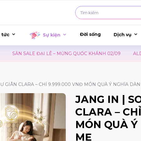
Đời sống
 tức
Dịch vụ
Sự kiện
SĂN SALE ĐẠI LỄ – MỪNG QUỐC KHÁNH 02/09
ALDO 
HƯ GIÃN CLARA – CHỈ 9.999.000 VNĐ MÓN QUÀ Ý NGHĨA DÀ
JANG IN | S
CLARA – CHỈ
MÓN QUÀ Ý
MẸ