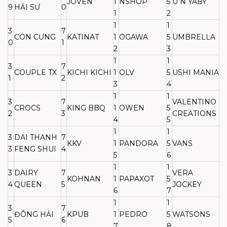
JOVEN
1
NSHOP
5
U N YABY
9
HẢI SƯ
0
1
2
1
1
3
7
CON CƯNG
KATINAT
1
OGAWA
5
UMBRELLA
0
1
2
3
1
1
3
7
COUPLE TX
KICHI KICHI
1
OLV
5
USHI MANIA
1
2
3
4
1
1
3
7
VALENTINO
CROCS
KING BBQ
1
OWEN
5
2
3
CREATIONS
4
5
1
1
3
DAI THANH
7
KKV
1
PANDORA
5
VANS
3
FENG SHUI
4
5
6
1
1
3
DAIRY
7
VERA
KOHNAN
1
PAPAXOT
5
4
QUEEN
5
JOCKEY
6
7
1
1
3
7
ĐÔNG HẢI
KPUB
1
PEDRO
5
WATSONS
5
6
7
8