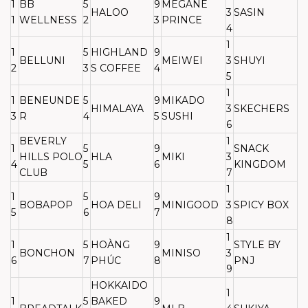
1
BB
5
9
MEGANE
HALOO
3
SASIN
1
WELLNESS
2
3
PRINCE
4
1
1
5
HIGHLAND
9
BELLUNI
MEIWEI
3
SHUYI
2
3
S COFFEE
4
5
1
1
BENEUNDE
5
9
MIKADO
HIMALAYA
3
SKECHERS
3
R
4
5
SUSHI
6
BEVERLY
1
1
5
9
SNACK
HILLS POLO
HLA
MIKI
3
4
5
6
KINGDOM
CLUB
7
1
1
5
9
BOBAPOP
HOA DELI
MINIGOOD
3
SPICY BOX
5
6
7
8
1
1
5
HOÀNG
9
STYLE BY
BONCHON
MINISO
3
6
7
PHÚC
8
PNJ
9
HOKKAIDO
1
1
5
BAKED
9