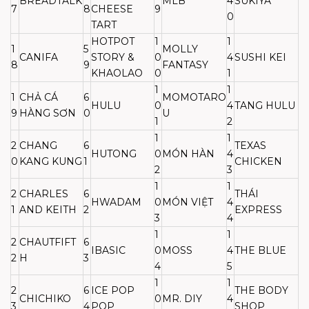
BREADTALK
MLB
4
SUKIYA
7
8
CHEESE
9
0
TART
HOTPOT
1
1
1
5
MOLLY
CANIFA
STORY &
0
4
SUSHI KEI
8
9
FANTASY
KHAOLAO
0
1
1
1
1
CHẢ CÁ
6
MOMOTARO
HULU
0
4
TANG HULU
9
HÀNG SƠN
0
U
1
2
1
1
2
CHANG
6
TEXAS
HUTONG
0
MÓN HÀN
4
0
KANG KUNG
1
CHICKEN
2
3
1
1
2
CHARLES
6
THÁI
HWADAM
0
MÓN VIỆT
4
1
AND KEITH
2
EXPRESS
3
4
1
1
2
CHAUTFIFT
6
IBASIC
0
MOSS
4
THE BLUE
2
H
3
4
5
1
1
2
6
ICE POP
THE BODY
CHICHIKO
0
MR. DIY
4
3
4
POP
SHOP