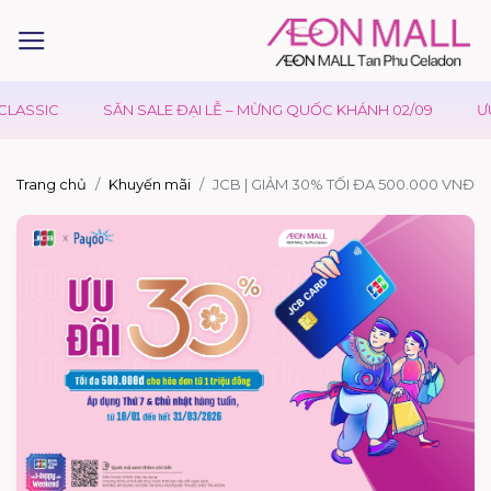
SSIC
SĂN SALE ĐẠI LỄ – MỪNG QUỐC KHÁNH 02/09
ƯU ĐÃ
Trang chủ
Khuyến mãi
JCB | GIẢM 30% TỐI ĐA 500.000 VNĐ