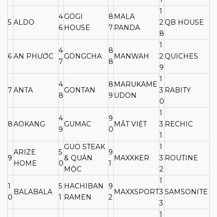
1
4
GOGI
8
MALA
5
ALDO
2
QB HOUSE
6
HOUSE
7
PANDA
8
1
4
8
6
AN PHƯỚC
GONGCHA
MANWAH
2
QUICHES
7
8
9
1
4
8
MARUKAME
7
ANTA
GONTAN
3
RABITY
8
9
UDON
0
1
4
9
8
AOKANG
GUMAC
MẮT VIỆT
3
RECHIC
9
0
1
GUO STEAK
1
ARIZE
5
9
9
& QUÁN
MAXXKER
3
ROUTINE
HOME
0
1
MỘC
2
1
1
5
HACHIBAN
9
BALABALA
MAXXSPORT
3
SAMSONITE
0
1
RAMEN
2
3
1