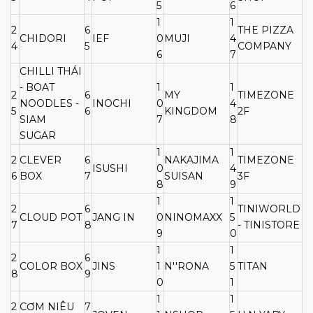
5
6
1
1
2
6
THE PIZZA
CHIDORI
IEF
0
MUJI
4
4
5
COMPANY
6
7
CHILLI THÁI
- BOAT
1
1
2
6
MY
TIMEZONE
NOODLES -
INOCHI
0
4
5
6
KINGDOM
2F
SIAM
7
8
SUGAR
1
1
2
CLEVER
6
NAKAJIMA
TIMEZONE
ISUSHI
0
4
6
BOX
7
SUISAN
3F
8
9
1
1
2
6
TINIWORLD
CLOUD POT
JANG IN
0
NINOMAXX
5
7
8
- TINISTORE
9
0
1
1
2
6
COLOR BOX
JINS
1
N''RONA
5
TITAN
8
9
0
1
1
1
2
CƠM NIÊU
7