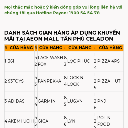
Mọi thắc mắc hoặc ý kiến đóng góp vui lòng liên hệ với
chúng tôi qua Hotline Payoo: 1900 54 54 78
DANH SÁCH GIAN HÀNG ÁP DỤNG KHUYẾN
MÃI TẠI AEON MALL TÂN PHÚ CELADON
#
CỬA HÀNG
#
CỬA HÀNG
#
CỬA HÀNG
#
CỬA HÀNG
1
4
FACE WASH
8
1
361
LỘC PHÚC
2
PIZZA 4PS
2
FOX
3
4
1
4
8
LOCK N
2
93TOYS
FANPEKKA
2
PIZZA HUT
3
4
LOCK
5
1
4
8
3
ADIDAS
GARMIN
LUG.VN
2
PNJ
4
5
6
1
4
8
POT N
4
AKEMI UCHI
GIGA
LYN
2
5
6
FOOD
7