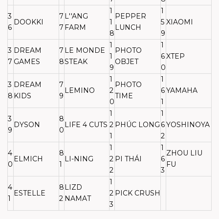
1
1
3
7
L''ANG
PEPPER
DOOKKI
1
5
XIAOMI
6
7
FARM
LUNCH
8
9
1
1
3
DREAM
7
LE MONDE
PHOTO
1
6
XTEP
7
GAMES
8
STEAK
OBJET
9
0
1
1
3
DREAM
7
PHOTO
LEMINO
2
6
YAMAHA
8
KIDS
9
TIME
0
1
1
1
3
8
DYSON
LIFE 4 CUTS
2
PHÚC LONG
6
YOSHINOYA
9
0
1
2
1
1
4
8
ZHOU LIU
ELMICH
LI-NING
2
PI THÁI
6
0
1
FU
2
3
1
4
8
LIZD
ESTELLE
2
PICK CRUSH
1
2
NAMAT
3