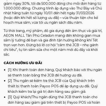
giảm ngay 30%, tối đa 500.000 đồng cho mỗi đơn hàng từ
1.000.000 đồng. Chương trình áp dụng vào Thứ Bảy và Chủ
nhật hằng tuần từ ngày 10/01 đến hết ngày 31/03/2026
(hoặc đến khi hết số lượng ưu đãi) – vừa thuận tiện cho kế
hoạch mua sắm, vừa tối ưu ngân sách đầu năm.
Từ thời trang, mỹ phẩm, đồ gia dụng đến ẩm thực và giải trí,
AEON MALL Tân Phú Celadon mang đến không gian mua
sắm lý tưởng để bạn và gia đình tận hưởng không khí Tết
trọn vẹn hơn. Đừng bỏ lỡ cơ hội “cầm thẻ JCB – nhẹ gánh
chi tiêu”, tự tin sắm sửa cho một năm mới đủ đầy và khởi
sắc.
CÁCH HƯỞNG ƯU ĐÃI
[1] Khi thanh toán đơn hàng, Quý khách báo với thu ngân
sẽ thanh toán bằng thẻ JCB để hưởng ưu đãi.
[2] Thu ngân sẽ kiểm tra thẻ JCB của Quý khách trên
thiết bị thanh toán Payoo POS để áp dụng ưu đãi. Quý
khách kiểm tra lại giá trị đơn hàng sau giảm giá.
[3] Quý khách/Thu ngân dùng thẻ JCB thanh toán cho
đơn hàng sau giảm giá trên thiết bị Payoo POS và hoàn