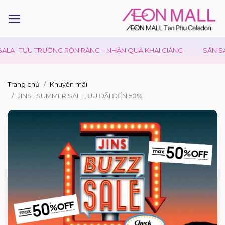
ALA | TỰU TRƯỜNG RỘN RÀNG – NHẬN QUÀ KHAI GIẢNG
SĂN SA
Trang chủ
Khuyến mãi
JINS | SUMMER SALE, ƯU ĐÃI ĐẾN 50%