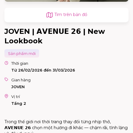
Tìm trên bản đồ
JOVEN | 𝗔𝗩𝗘𝗡𝗨𝗘 𝟮𝟲 | New
Lookbook
Sản phẩm mới
Thời gian
Từ 26/02/2026 đến 31/03/2026
Gian hàng
JOVEN
Vị trí
Tầng 2
Trong thế giới nơi thời trang thay đổi từng nhịp thở,
𝗔𝗩𝗘𝗡𝗨𝗘 𝟮𝟲 chọn một hướng đi khác — chậm rãi, tĩnh lặng