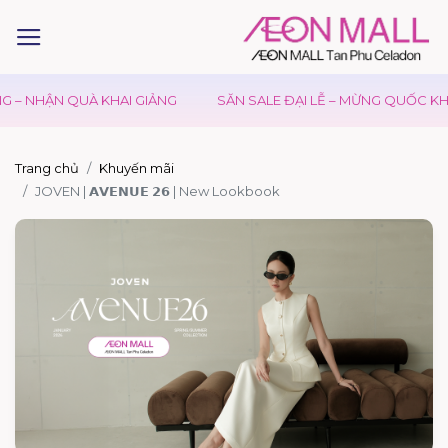
– NHẬN QUÀ KHAI GIẢNG
SĂN SALE ĐẠI LỄ – MỪNG QUỐC KHÁ
Trang chủ
Khuyến mãi
JOVEN | 𝗔𝗩𝗘𝗡𝗨𝗘 𝟮𝟲 | New Lookbook