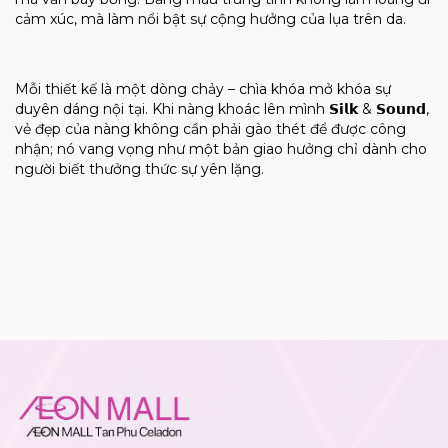
cảm xúc, mà làm nổi bật sự cộng hưởng của lụa trên da.
Mỗi thiết kế là một dòng chảy – chìa khóa mở khóa sự
duyên dáng nội tại. Khi nàng khoác lên mình 𝗦𝗶𝗹𝗸 & 𝗦𝗼𝘂𝗻𝗱,
vẻ đẹp của nàng không cần phải gào thét để được công
nhận; nó vang vọng như một bản giao hưởng chỉ dành cho
người biết thưởng thức sự yên lặng.