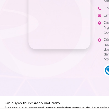
Sơ
Hot
Em
Gi
Ngà
Cuố
Cô
ho
do
dân
ng
Bản quyền thuộc Aeon Việt Nam.
Website: www.aeonmall-tanphuceladon.com.vn thuộc quyền 