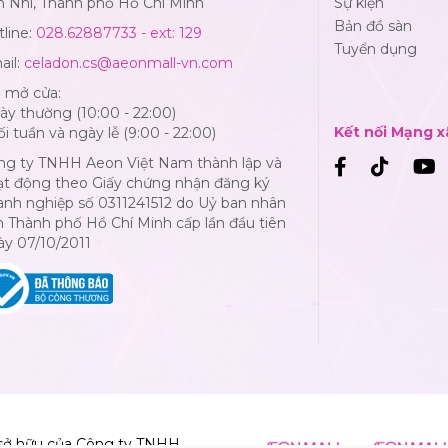
n Nhì, Thành phố Hồ Chí Minh
Sự kiện
Bản đồ sàn
line:
028.62887733 - ext: 129
Tuyển dụng
ail:
celadon.cs@aeonmall-vn.com
ờ mở cửa:
y thường (10:00 - 22:00)
Kết nối Mạng x
i tuần và ngày lễ (9:00 - 22:00)
ng ty TNHH Aeon Việt Nam thành lập và
ạt động theo Giấy chứng nhận đăng ký
anh nghiệp số 0311241512 do Uỷ ban nhân
 Thành phố Hồ Chí Minh cấp lần đầu tiên
ày 07/10/2011
sở hữu của Công ty TNHH