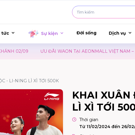
Đời sống
 tức
Dịch vụ
Sự kiện
H 02/09
ƯU ĐÃI WAON TẠI AEONMALL VIỆT NAM – SỰ 
 - LI-NING LÌ XÌ TỚI 500K
KHAI XUÂN 
LÌ XÌ TỚI 50
Thời gian
Từ 11/02/2024 đến 26/02