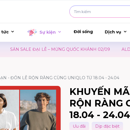
Đời sống
 tức
Dịch vụ
Sự kiện
SĂN SALE ĐẠI LỄ – MỪNG QUỐC KHÁNH 02/09
ALDO 
N - ĐÓN LỄ RỘN RÀNG CÙNG UNIQLO TỪ 18.04 - 24.04
KHUYẾN MÃI
RỘN RÀNG 
18.04 - 24.04
Ưu đãi
Dịp đặc biệt