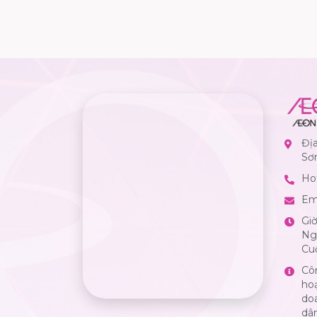
Đị
Sơ
Hot
Em
Gi
Ngà
Cuố
Cô
ho
do
dân