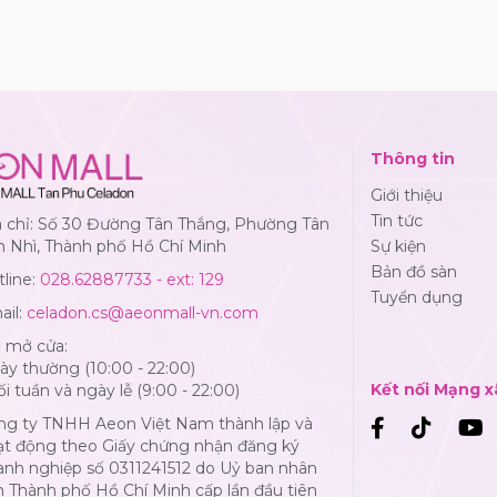
Thông tin
Giới thiệu
Tin tức
a chỉ: Số 30 Đường Tân Thắng, Phường Tân
n Nhì, Thành phố Hồ Chí Minh
Sự kiện
Bản đồ sàn
line:
028.62887733 - ext: 129
Tuyển dụng
ail:
celadon.cs@aeonmall-vn.com
ờ mở cửa:
y thường (10:00 - 22:00)
Kết nối Mạng x
i tuần và ngày lễ (9:00 - 22:00)
ng ty TNHH Aeon Việt Nam thành lập và
ạt động theo Giấy chứng nhận đăng ký
anh nghiệp số 0311241512 do Uỷ ban nhân
 Thành phố Hồ Chí Minh cấp lần đầu tiên