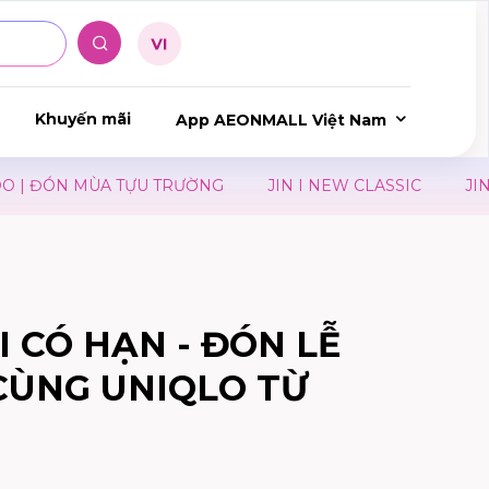
Khuyến mãi
App AEONMALL Việt Nam
| ĐÓN MÙA TỰU TRƯỜNG
JIN I NEW CLASSIC
JIN I
 CÓ HẠN - ĐÓN LỄ
CÙNG UNIQLO TỪ