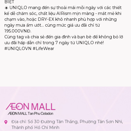
BIỆT
☀️ UNIQLO mang đến sự thoải mái mỗi ngày với các thiết
kế dễ chăm sóc, chất liệu AIRism mịn màng - mát mẻ khi
chạm vào, hoặc DRY-EX khô nhanh phù hợp với những
ngày mưa ẩm ướt… cùng mức giá ưu đãi chỉ từ
195.000VNĐ.
Cùng tag và chia sẻ đến gia đình và bạn bè để không bỏ lỡ
ưu đãi hấp dẫn chỉ trong 7 ngày từ UNIQLO nhé!
#UNIQLOVN #LifeWear
Địa chỉ: Số 30 Đường Tân Thắng, Phường Tân Sơn Nhì,
Thành phố Hồ Chí Minh