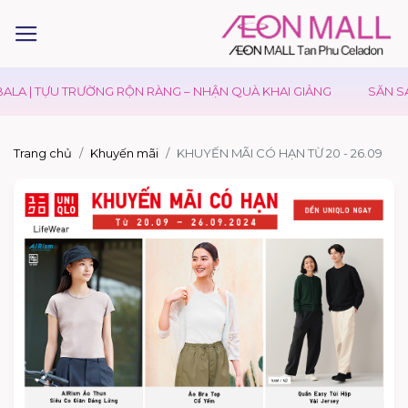
LA | TỰU TRƯỜNG RỘN RÀNG – NHẬN QUÀ KHAI GIẢNG
SĂN SAL
Trang chủ
Khuyến mãi
KHUYẾN MÃI CÓ HẠN TỪ 20 - 26.09