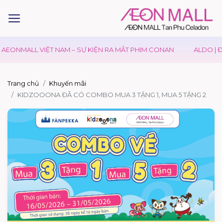
EONMALL VIỆT NAM – SỰ KIỆN RA MẮT PHIM CONAN
ALDO | Đ
Trang chủ
Khuyến mãi
KIDZOOONA ĐÃ CÓ COMBO MUA 3 TẶNG 1, MUA 5 TẶNG 2