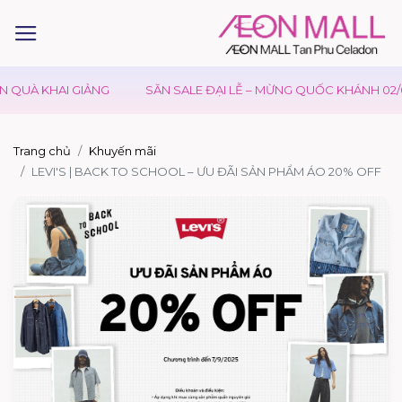
 QUÀ KHAI GIẢNG
SĂN SALE ĐẠI LỄ – MỪNG QUỐC KHÁNH 02/0
Trang chủ
Khuyến mãi
LEVI'S | BACK TO SCHOOL – ƯU ĐÃI SẢN PHẨM ÁO 20% OFF