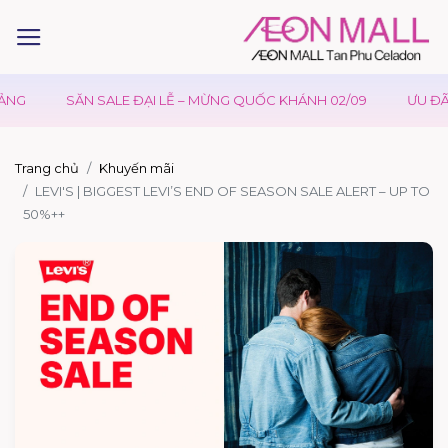
SĂN SALE ĐẠI LỄ – MỪNG QUỐC KHÁNH 02/09
ƯU ĐÃI WAON TẠ
Trang chủ
Khuyến mãi
LEVI'S | BIGGEST LEVI’S END OF SEASON SALE ALERT – UP TO
50%++