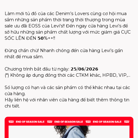
Làm mới tủ đồ của các Denim’s Lovers cùng cơ hội mua
sắm những sản phẩm thời trang thời thượng trong mùa
sale ưu đãi EOSS của Levi's!! Đến ngay cửa hàng Levi’s để
sở hữu những sản phẩm chất lượng với mức giảm giá CỰC
SỐC LÊN ĐẾN 𝟱𝟬%++!!
Đừng chần chừ! Nhanh chóng đến cửa hàng Levi’s gần
nhất để mua sắm.
Chương trình bắt đầu từ ngày: 𝟮𝟱/𝟬𝟲/𝟮𝟬𝟮𝟲
(*) Không áp dụng đồng thời các CTKM khác, HPBD, VIP,…
Số lượng có hạn và các sản phẩm có thể khác nhau tại các
cửa hàng.
Hãy liên hệ với nhân viên cửa hàng để biết thêm thông tin
chi tiết.