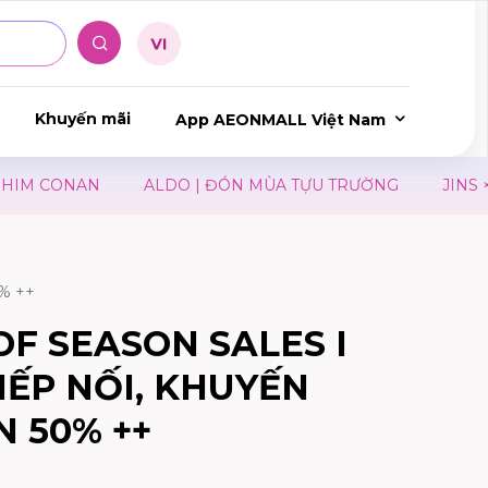
Khuyến mãi
App AEONMALL Việt Nam
IM CONAN
ALDO | ĐÓN MÙA TỰU TRƯỜNG
JINS × T
% ++
OF SEASON SALES I
IẾP NỐI, KHUYẾN
N 50% ++