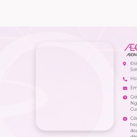
Đị
Sơ
Hot
Em
Gi
Ngà
Cuố
Cô
ho
do
dân