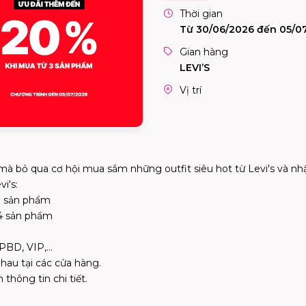
Thời gian
Từ 30/06/2026 đến 05/0
Gian hàng
LEVI’S
Vị trí
 mà bỏ qua cơ hội mua sắm những outfit siêu hot từ Levi's và n
i's:
3 sản phẩm
 4 sản phẩm
HPBD, VIP,…
hau tại các cửa hàng.
thông tin chi tiết.