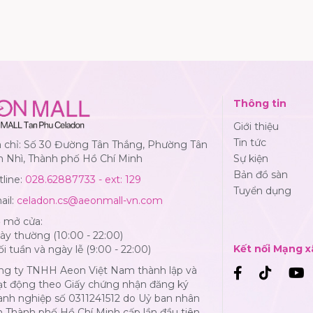
Thông tin
Giới thiệu
Tin tức
a chỉ: Số 30 Đường Tân Thắng, Phường Tân
n Nhì, Thành phố Hồ Chí Minh
Sự kiện
Bản đồ sàn
line:
028.62887733 - ext: 129
Tuyển dụng
ail:
celadon.cs@aeonmall-vn.com
ờ mở cửa:
y thường (10:00 - 22:00)
Kết nối Mạng x
i tuần và ngày lễ (9:00 - 22:00)
ng ty TNHH Aeon Việt Nam thành lập và
ạt động theo Giấy chứng nhận đăng ký
anh nghiệp số 0311241512 do Uỷ ban nhân
 Thành phố Hồ Chí Minh cấp lần đầu tiên