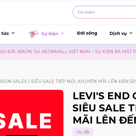
Đời sống
 tức
Dịch vụ
Sự kiện
ĐÃI WAON TẠI AEONMALL VIỆT NAM – SỰ KIỆN RA MẮT PH
ASON SALES I SIÊU SALE TIẾP NỐI, KHUYẾN MÃI LÊN ĐẾN 50
LEVI'S END 
SIÊU SALE T
MÃI LÊN ĐẾ
Ưu đãi