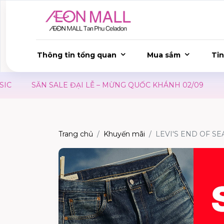
Thông tin tổng quan
Mua sắm
Tin
SĂN SALE ĐẠI LỄ – MỪNG QUỐC KHÁNH 02/09
ƯU 
Trang chủ
Khuyến mãi
LEVI'S END OF SE