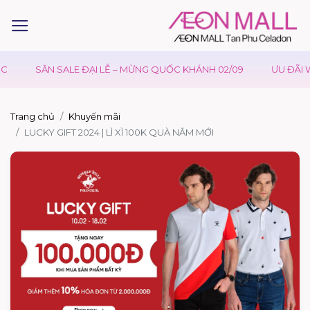
SĂN SALE ĐẠI LỄ – MỪNG QUỐC KHÁNH 02/09
ƯU ĐÃI W
Trang chủ
Khuyến mãi
LUCKY GIFT 2024 | LÌ XÌ 100K QUÀ NĂM MỚI