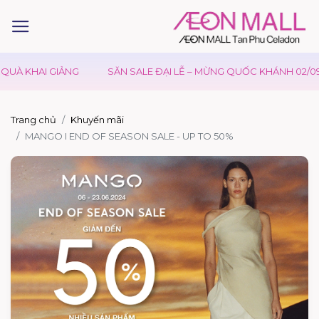
UÀ KHAI GIẢNG
SĂN SALE ĐẠI LỄ – MỪNG QUỐC KHÁNH 02/09
Trang chủ
Khuyến mãi
MANGO I END OF SEASON SALE - UP TO 50%