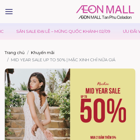
SĂN SALE ĐẠI LỄ – MỪNG QUỐC KHÁNH 02/09
ƯU ĐÃI W
Trang chủ
Khuyến mãi
MID YEAR SALE UP TO 50% | MẶC XINH CHỈ NỬA GIÁ